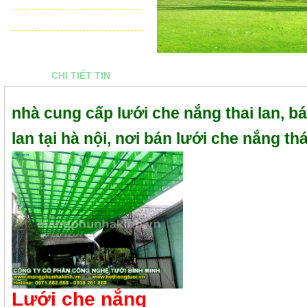
THIẾT BỊ ĐIỀU KHIỂN TỰ ĐỘNG
TƯ VẤN - THIẾT KẾ & THI CÔNG
CHI TIẾT TIN
nhà cung cấp lưới che nắng thai lan, bá
lan tại hà nội, nơi bán lưới che nắng thá
Lưới che nắng