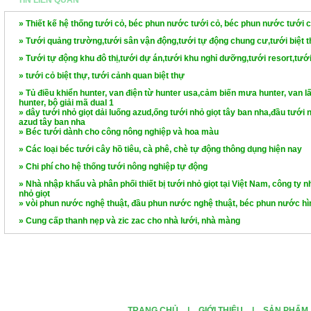
TIN LIÊN QUAN
» Thiết kế hệ thống tưới cỏ, béc phun nước tưới cỏ, béc phun nước tưới c
» Tưới quảng trường,tưới sân vận động,tưới tự động chung cư,tưới biệt th
» Tưới tự động khu đô thị,tưới dự án,tưới khu nghỉ dưỡng,tưới resort,tưới
» tưới cỏ biệt thự, tưới cảnh quan biệt thự
» Tủ điều khiển hunter, van điện từ hunter usa,cảm biến mưa hunter, van 
hunter, bộ giải mã dual 1
» dây tưới nhỏ giọt dải luống azud,ống tưới nhỏ giọt tây ban nha,đầu tưới n
azud tây ban nha
» Béc tưới dành cho công nông nghiệp và hoa màu
» Các loại béc tưới cây hồ tiêu, cà phê, chè tự động thông dụng hiện nay
» Chi phí cho hệ thống tưới nông nghiệp tự động
» Nhà nhập khẩu và phân phối thiết bị tưới nhỏ giọt tại Việt Nam, công ty nh
nhỏ giọt
» vòi phun nước nghệ thuật, đầu phun nước nghệ thuật, béc phun nước hì
» Cung cấp thanh nẹp và zic zac cho nhà lưới, nhà màng
TRANG CHỦ
|
GIỚI THIỆU
|
SẢN PHẨM