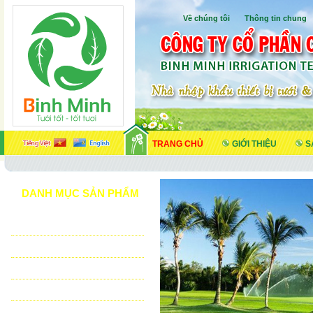
Về chúng tôi
I
Thông tin chung
TRANG CHỦ
GIỚI THIỆU
S
DANH MỤC SẢN PHẨM
TƯỚI CẢNH QUAN
TƯỚI NÔNG NGHIỆP
TƯỚI SÂN VẬN ĐỘNG - GOLF
VẬT TƯ NHÀ KÍNH - NHÀ LƯỚI
HỆ THỐNG LỌC TỰ ĐỘNG