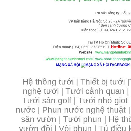
Tr
ụ sở Công ty:
Số 07
VP b
án
h
àng
Hà Nội
:
Số 28 - 2A Nguyễ
( B
ên cạnh trường C
Điện thoại:
(+84)
0243. 212 36
Tại TP. H
ồ Chí Minh
:
Số 68
Hotline: 
Điện thoại:
(+84) 0650. 373 8519 I
Website:
www.mangphunhakinh
www.Mangnhakinhisrael.com
|
www.nhakinhnongnghi
MẠNG XÃ HỘI
Hệ thống tưới
|
Thiết bị tưới
|
nghệ tưới
|
Tưới cảnh quan
Tưới sân golf
|
Tưới nhỏ giọt
nước
|
Phun nước nghệ thuật
sân vườn
|
Tưới phun
|
Hệ th
vườn đồi
|
Vòi phun
|
Tủ điều 