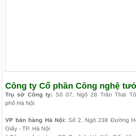
Công ty Cổ phần Công nghệ tướ
Tr
ụ sở Công ty:
Số 07, Ngõ 28 Trần Thái T
phố Hà Nội
VP b
án
h
àng
Hà Nội
:
Số 2, Ngõ 238 Đường H
Giấy - TP. Hà Nội