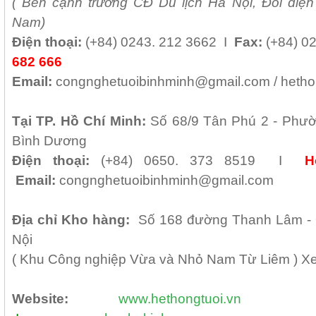
( B
ên cạnh trường CĐ Du lịch Hà Nội, Đối diện
Nam)
Điện thoại:
(+84)
0243. 212 3662 I
Fax:
(+84) 0
682 666
Email:
congnghetuoibinhminh@gmail.com /
hetho
Tại TP. H
ồ Chí Minh
:
Số 68/9 Tân Phú 2 - Phườn
Bình Dương
Điện thoại:
(+84) 0650. 373 8519 I
H
Email:
congnghetuoibinhminh@gmail.com
Địa chỉ Kho hàng:
Số 168 đường Thanh Lâm - 
Nội
( Khu Công nghiệp Vừa và Nhỏ Nam Từ Liêm ) Xe
Website:
www.hethongtuoi.vn