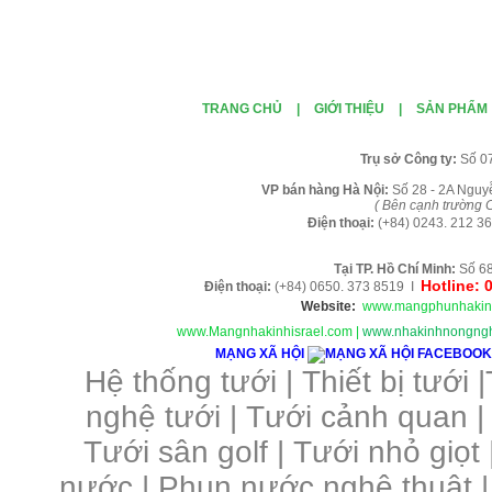
TRANG CHỦ
|
GIỚI THIỆU
|
SẢN PHẨM
Tr
ụ sở Công ty:
Số 0
VP b
án
h
àng
Hà Nội
:
Số 28 - 2A Nguy
( B
ên cạnh trường C
Điện thoại:
(+84)
0243. 212 36
Tại TP. H
ồ Chí Minh
:
Số 68
Hotline: 
Điện thoại:
(+84) 0650. 373 8519 I
Website:
www.mangphunhakin
www.Mangnhakinhisrael.com
|
www.nhakinhnongngh
MẠNG XÃ HỘI
Hệ thống tưới
|
Thiết bị tưới
|
nghệ tưới
|
Tưới cảnh quan
Tưới sân golf
|
Tưới nhỏ giọt
nước
|
Phun nước nghệ thuật