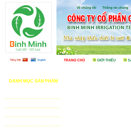
Về chúng tôi
I
Thông tin chung
TRANG CHỦ
GIỚI THIỆU
S
DANH MỤC SẢN PHẨM
TƯỚI CẢNH QUAN
TƯỚI NÔNG NGHIỆP
TƯỚI SÂN VẬN ĐỘNG - GOLF
VẬT TƯ NHÀ KÍNH - NHÀ LƯỚI
HỆ THỐNG LỌC TỰ ĐỘNG