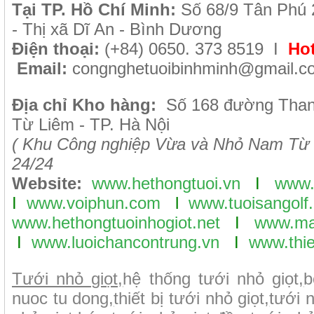
Tại TP. H
ồ Chí Minh
:
Số 68/9 Tân Phú 
- Thị xã Dĩ An - Bình Dương
Điện thoại:
(+84) 0650. 373 8519 I
Hot
Email:
congnghetuoibinhminh@gmail.c
Địa chỉ Kho hàng:
Số 168 đường Tha
Từ Liêm - TP. Hà Nội
( Khu Công nghiệp Vừa và Nhỏ Nam Từ 
24/24
Website:
www.hethongtuoi.vn
I
www.
I
www.voiphun.com
l
www.tuoisangolf.
www.hethongtuoinhogiot.net
I
www.ma
I
www.luoichancontrung.vn
I
www.thie
Tưới nhỏ giọt,
hệ thống tưới nhỏ giọt
,
b
nuoc tu dong
,
thiết bị tưới nhỏ giọt
,
tưới n