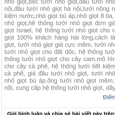
nhỏ giọt
,
béc tưới nhỏ giọt
,
đầu tưới nhỏ
nội
,
đầu tưới nhỏ giọt hà nội
,
tưới nông n
kiệm nước
,
nhỏ giọt bù áp
,
nhỏ giọt 8 tia
nhỏ giọt,hê thống tưới nhỏ giọt đơn gi
giọt Israel, hệ thống tưới nhỏ giọt cho 
giọt 100% khách hàng hài lòng,cách l
giọt, tưới nhỏ giọt giá cực mềm, tưới nh
tưới nhỏ giọt cho đất dốc, hệ thống tướ
thống tưới nhỏ giọt cho cây cam,mô hìn
cho cây cà phê, hệ thống tưới tiết ki
cà phê, giá đầu tưới nhỏ giọt, tưới nhỏ
nhỏ giọt bù áp,ống tưới nhỏ giọt mềm,
nội, cung cấp hệ thống tưới nhỏ giọt, dây
Điể
Gửi bình luận và chia sẻ bài viết này trên