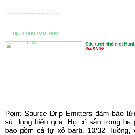
THIẾT BỊ ĐIỀU KHIỂN TỰ ĐỘNG
TƯ VẤN - THIẾT KẾ & THI CÔNG
HỆ THỐNG TƯỚI NHỎ
GIỌT
Đầu tưới nhỏ giọt Hunt
Giá: 0 VNĐ
Point Source Drip Emitters đảm bảo t
sử dụng hiệu quả. Họ có sẵn trong ba 
bao gồm cả tự xỏ barb, 10/32 luồng, 