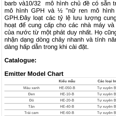
barb và10/32 mô hình chủ đề có sẵn tro
mô hình GPH và ½ "nữ ren mô hình 
GPH.Đây loạt các tỷ lệ lưu lượng cun
hoạt để cung cấp cho các nhà máy và 
của nước từ một phát duy nhất. Họ cũ
nhận dạng dòng chảy nhanh và tính nă
dàng hấp dẫn trong khi cài đặt.
Catalogue:
Emitter Model Chart
Kiểu mẫu
Các loại In
Màu xanh
HE-050-B
Tự xuyên B
Đen
HE-10-B
Tự xuyên B
Đỏ
HE-20-B
Tự xuyên B
Tân
HE-40-B
Tự xuyên B
Trái cam
HE-60-B
Tự xuyên B