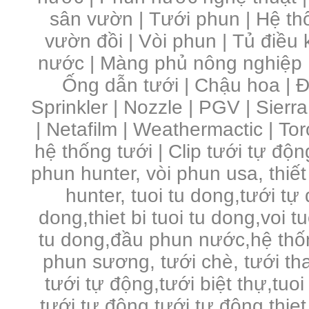
sân vườn
|
Tưới phun
|
Hệ th
vườn đồi
|
Vòi phun
|
Tủ điều 
nước | Màng phủ nông nghiệp 
Ống dẫn tưới | Chậu hoa | Đầ
Sprinkler | Nozzle | PGV | Sierra
| Netafilm | Weathermactic | Toro
hệ thống tưới | Clip tưới tự độn
phun hunter, vòi phun usa, thiết
hunter, tuoi tu dong,tưới tự
dong,thiet bi tuoi tu dong,voi 
tu dong,đầu phun nước,hệ thố
phun sương, tưới chè, tưới tha
tưới tự động,tưới biệt thự,tuo
tưới tự động,tưới tự động,thie