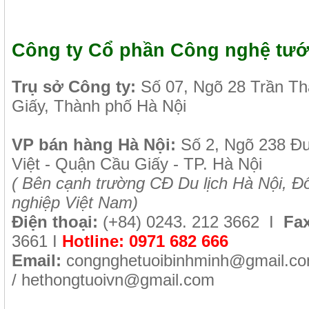
Công ty Cổ phần Công nghệ tướ
Tr
ụ sở Công ty:
Số 07, Ngõ 28 Trần T
Giấy, Thành phố Hà Nội
VP b
án
h
àng
Hà Nội
:
Số 2, Ngõ 238 Đ
Việt - Quận Cầu Giấy - TP. Hà Nội
( B
ên cạnh trường CĐ Du lịch Hà Nội, Đố
nghiệp Việt Nam)
Điện thoại:
(+84)
0243. 212 3662 I
Fax
3661
I
Hotline:
0971 682 666
Email:
congnghetuoibinhminh@gmail.c
/
hethongtuoivn@gmail.com