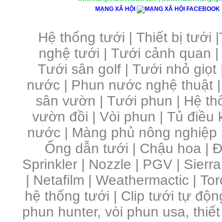
MẠNG XÃ HỘI
Hệ thống tưới
|
Thiết bị tưới
|
nghệ tưới
|
Tưới cảnh quan
Tưới sân golf
|
Tưới nhỏ giọt
nước
|
Phun nước nghệ thuật
sân vườn
|
Tưới phun
|
Hệ th
vườn đồi
|
Vòi phun
|
Tủ điều 
nước | Màng phủ nông nghiệp 
Ống dẫn tưới | Chậu hoa | Đầ
Sprinkler | Nozzle | PGV | Sierra
| Netafilm | Weathermactic | Toro
hệ thống tưới | Clip tưới tự độn
phun hunter, vòi phun usa, thiết