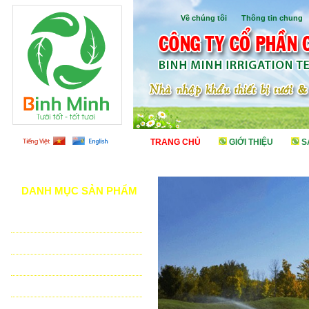
Về chúng tôi
I
Thông tin chung
TRANG CHỦ
GIỚI THIỆU
S
DANH MỤC SẢN PHẨM
TƯỚI CẢNH QUAN
TƯỚI NÔNG NGHIỆP
TƯỚI SÂN VẬN ĐỘNG - GOLF
VẬT TƯ NHÀ KÍNH - NHÀ LƯỚI
HỆ THỐNG LỌC TỰ ĐỘNG