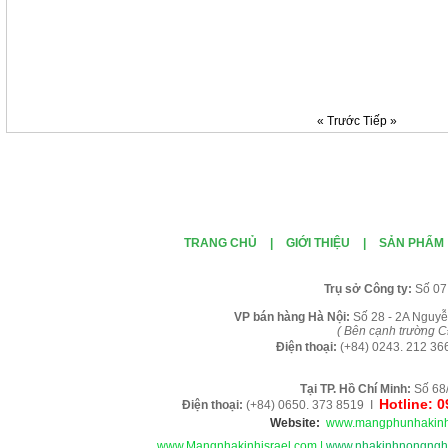
« Trước
Tiếp »
TRANG CHỦ
|
GIỚI THIỆU
|
SẢN PHẨM
Tr
ụ sở Công ty:
Số 07
VP b
án
h
àng
Hà Nội
:
Số 28 - 2A Nguyễ
( B
ên cạnh trường C
Điện thoại:
(+84)
0243. 212 36
Tại TP. H
ồ Chí Minh
:
Số 68
Hotline: 
Điện thoại:
(+84) 0650. 373 8519 I
Website:
www.mangphunhakinh
www.Mangnhakinhisrael.com
|
www.nhakinhnongnghi