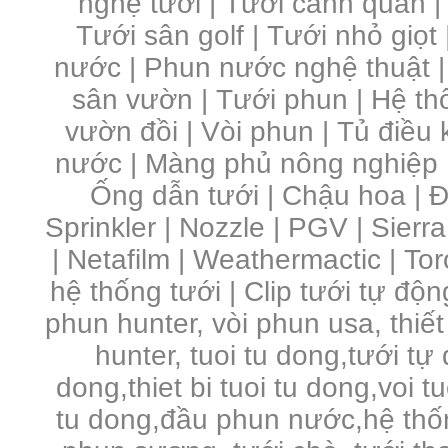
nghệ tưới
|
Tưới cảnh quan
Tưới sân golf
|
Tưới nhỏ giọt
nước
|
Phun nước nghệ thuật
sân vườn
|
Tưới phun
|
Hệ th
vườn đồi
|
Vòi phun
|
Tủ điều 
nước | Màng phủ nông nghiệp 
Ống dẫn tưới | Chậu hoa | Đầ
Sprinkler | Nozzle | PGV | Sierra
| Netafilm | Weathermactic | Toro
hệ thống tưới | Clip tưới tự độn
phun hunter, vòi phun usa, thiết
hunter, tuoi tu dong,tưới tự
dong,thiet bi tuoi tu dong,voi 
tu dong,đầu phun nước,hệ thố