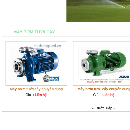
THIẾT BỊ ĐIỀU KHIỂN TỰ ĐỘNG
TƯ VẤN - THIẾT KẾ & THI CÔNG
MÁY BƠM TƯỚI CÂY
Máy bơm tưới cây chuyên dụng
Máy bơm tưới cây chuyên dụn
Giá:
: Liên hệ
Giá:
: Liên hệ
« Trước
Tiếp »