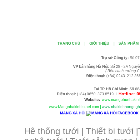
TRANG CHỦ
|
GIỚI THIỆU
|
SẢN PHẨM
Tr
ụ sở Công ty:
Số 07
VP b
án
h
àng
Hà Nội
:
Số 28 - 2A Nguyễ
( B
ên cạnh trường C
Điện thoại:
(+84)
0243. 212 36
Tại TP. H
ồ Chí Minh
:
Số 68
Hotline: 
Điện thoại:
(+84) 0650. 373 8519 I
Website:
www.mangphunhakinh
www.Mangnhakinhisrael.com
|
www.nhakinhnongnghi
MẠNG XÃ HỘI
Hệ thống tưới
|
Thiết bị tưới
|