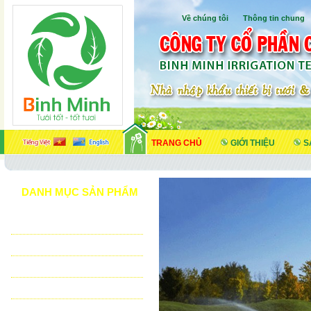
Về chúng tôi
I
Thông tin chung
TRANG CHỦ
GIỚI THIỆU
S
DANH MỤC SẢN PHẨM
TƯỚI CẢNH QUAN
TƯỚI NÔNG NGHIỆP
TƯỚI SÂN VẬN ĐỘNG - GOLF
VẬT TƯ NHÀ KÍNH - NHÀ LƯỚI
HỆ THỐNG LỌC TỰ ĐỘNG