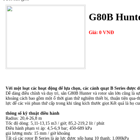
G80B Hunte
Giá: 0 VNĐ
Với một loạt các hoạt động để lựa chọn, các cánh quạt B Series được 
Dễ dàng điều chỉnh và duy trì, sân G80B Hunter và rotor sân lớn cũng là s
khoảng cách bao gồm một ổ thời gian thử nghiệm thiết bị, thuận tiện qua-
lực để các vòi phun thứ cấp trong khi tăng kích thước giọt.Kết quả là họ c
thông số kỹ thuật điều hành
Radius: 20,4-26,8 m
Tốc độ dòng: 5,11-13,15 m3 / giờ; 85,2-219,2 lít / phút
Điều hành phạm vi áp: 4,5-6,9 bar; 450-689 kPa
giá lượng mưa: 15 mm / giờ khoảng
Tất cả các rotor B Series là áp lực được xếp hạng 10 thanh; 1,000kPa