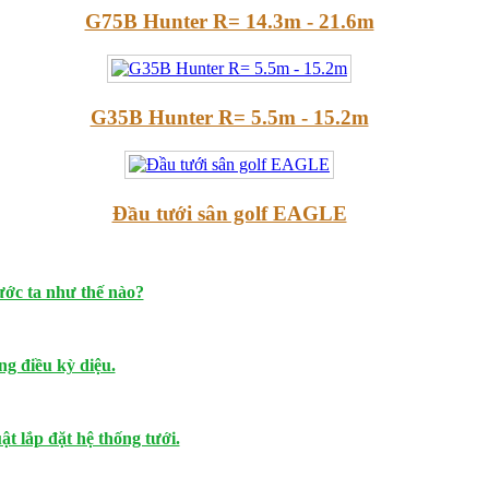
G75B Hunter R= 14.3m - 21.6m
G35B Hunter R= 5.5m - 15.2m
Đầu tưới sân golf EAGLE
ước ta như thế nào?
g điều kỳ diệu.
t lắp đặt hệ thống tưới.