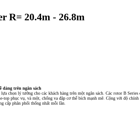
r R= 20.4m - 26.8m
dễ dàng trên ngân sách
ự lựa chọn lý tưởng cho các khách hàng trên một ngân sách. Các rotor B Series
the-top phục vụ, và một, chống va đập cơ thể bích mạnh mẽ. Cộng với độ chính
ung cấp phân phối thống nhất mỗi lần.