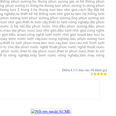
ệ thống phun sương,he thong phun suong gia re,hệ thống phun
ong phun suong tu dong,he thong tuoi phun suong tu dong,phun
ong tuoi 3 trong 1,he thong tuoi tieu nho giot,cách lắp đặt hệ
ng nghiệp,tự thiết kế hệ thống tưới nhỏ giọt,tự làm hệ thống tưới
bị phun sương,tưới phun sương,phun sương,ống phun sương,voi
ị tưới nhỏ giọt,thiết bị tưới cây,thiết bị tưới nông nghiệp,đài phun
n nước ở hà nội,đài phun nước nhỏ,đầu phun sương,đầu phun
c,mau dai phun nuoc,tuoi nho giot,đầu tưới nhỏ giọt,cong nghe
 giọt kiểu israel,công nghệ tưới nước nhỏ giọt israel,bec tuoi tu
,máy bơm nước tưới cây,tuoi nong nghiep,bec phun suong tuoi
y,thiết bị tưới phun mưa,bec tuoi cay,bec tuoi rau,mô hình tưới
tuoi tu che,đài phun nước nghệ thuật,phun nước nghệ thuật,nuoc
hun nước,thiet bi dai phun nuoc,thiet bi phun nuoc,thiet bi voi
hiết bị nông nghiệp,máy bơm nước nông nghiệp,bán máy nông
Điểm
4.1
/5 dựa vào
38
đánh giá