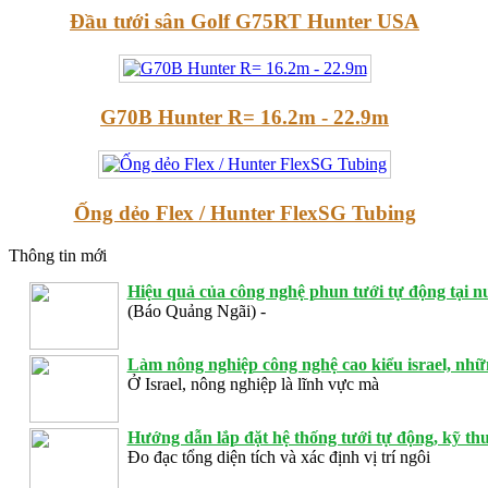
Đầu tưới sân Golf G75RT Hunter USA
G70B Hunter R= 16.2m - 22.9m
Ống dẻo Flex / Hunter FlexSG Tubing
Thông tin mới
Hiệu quả của công nghệ phun tưới tự động tại n
(Báo Quảng Ngãi) -
Làm nông nghiệp công nghệ cao kiểu israel, nhữn
Ở Israel, nông nghiệp là lĩnh vực mà
Hướng dẫn lắp đặt hệ thống tưới tự động, kỹ thuậ
Đo đạc tổng diện tích và xác định vị trí ngôi