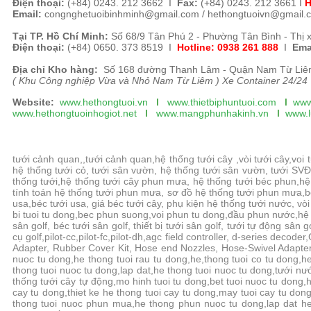
Điện thoại:
(+84)
0243. 212 3662 I
Fax:
(+84) 0243. 212 3661
I
H
Email:
congnghetuoibinhminh@gmail.com /
hethongtuoivn@gmail.
Tại TP. H
ồ Chí Minh
:
Số 68/9 Tân Phú 2 - Phường Tân Bình - Thị 
Điện thoại:
(+84) 0650. 373 8519 I
Hotline: 0938 261 888
I
Ema
Địa chỉ Kho hàng:
Số 168 đường Thanh Lâm - Quận Nam Từ Liêm
( Khu Công nghiệp Vừa và Nhỏ Nam Từ Liêm ) Xe Container 24/24
Website:
www.hethongtuoi.vn
I
www.thietbiphuntuoi.com
I
www
www.hethongtuoinhogiot.net
I
www.mangphunhakinh.vn
I
www.l
tưới cảnh quan,,tưới cảnh quan,hệ thống tưới cây ,vòi tưới cây,voi
hệ thống tưới cỏ, tưới sân vườn, hệ thống tưới sân vườn, tưới SVĐ,
thống tưới,hệ thống tưới cây phun mưa, hệ thống tưới béc phun,hệ 
tính toán hệ thống tưới phun mưa, sơ đồ hệ thống tưới phun mưa,bé
usa,béc tưới usa, giá béc tưới cây, phụ kiện hệ thống tưới nước, vòi
bi tuoi tu dong,bec phun suong,voi phun tu dong,đầu phun nước,hệ
sân golf, béc tưới sân golf, thiết bị tưới sân golf, tưới tự động sân g
cụ golf,pilot-cc,pilot-fc,pilot-dh,agc field controller, d-serie
Adapter, Rubber Cover Kit, Hose end Nozzles, Hose-Swivel Adapter
nuoc tu dong,he thong tuoi rau tu dong,he,thong tuoi co tu dong,h
thong tuoi nuoc tu dong,lap dat,he thong tuoi nuoc tu dong,tưới nướ
thống tưới cây tự động,mo hinh tuoi tu dong,bet tuoi nuoc tu dong,h
cay tu dong,thiet ke he thong tuoi cay tu dong,may tuoi cay tu dong
thong tuoi nuoc phun mua,he thong phun nuoc tu dong,lap dat 