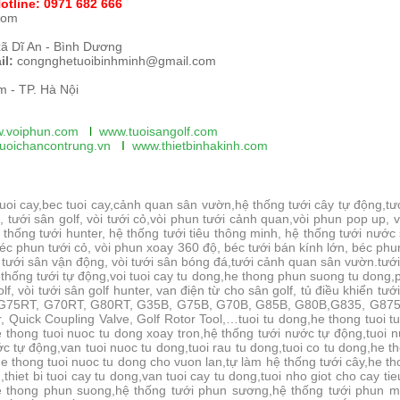
otline:
0971 682 666
com
xã Dĩ An - Bình Dương
il:
congnghetuoibinhminh@gmail.com
 - TP. Hà Nội
.voiphun.com
l
www.tuoisangolf.
com
uoichancontrung.vn
I
www.thietbinhakinh.com
 tuoi cay,bec tuoi cay,cảnh quan sân vườn,hệ thống tưới cây tự động,t
 tưới sân golf, vòi tưới cỏ,vòi phun tưới cảnh quan,vòi phun pop up, 
thống tưới hunter, hệ thống tưới tiêu thông minh, hệ thống tưới nước
c phun tưới cỏ, vòi phun xoay 360 độ, béc tưới bán kính lớn, béc ph
 tưới sân vận động, vòi tưới sân bóng đá,tưới cảnh quan sân vườn.tưới t
 thống tưới tự động,voi tuoi cay tu dong,he thong phun suong tu dong
olf, vòi tưới sân golf hunter, van điện từ cho sân golf, tủ điều khiển tướ
s decoder,G75RT, G70RT, G80RT, G35B, G75B, G70B, G85B, G80B,G835, 
, Quick Coupling Valve, Golf Rotor Tool,…
tuoi tu dong,he thong tuoi t
e thong tuoi nuoc tu dong xoay tron,hệ thống tưới nước tự động,tuoi 
c tự động,van tuoi nuoc tu dong,tuoi rau tu dong,tuoi co tu dong,he th
e thong tuoi nuoc tu dong cho vuon lan,tự làm hệ thống tưới cây,he tho
,thiet bi tuoi cay tu dong,van tuoi cay tu dong,tuoi nho giot cho cay 
he thong phun suong,hệ thống tưới phun sương,hệ thống tưới phun 