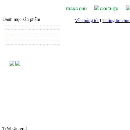
TRANG CHỦ
GIỚI THIỆU
Danh mục sản phẩm
Về chúng tôi
I
Thông tin chu
TƯỚI CẢNH QUAN
TƯỚI NÔNG NGHIỆP
TƯỚI SÂN VẬN ĐỘNG - GOLF
VẬT TƯ NHÀ KÍNH - NHÀ LƯỚI
HỆ THỐNG LỌC TỰ ĐỘNG
THIẾT BỊ ĐIỀU KHIỂN TỰ ĐỘNG
TƯ VẤN - THIẾT KẾ & THI CÔNG
Tưới sân golf