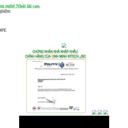
g nghệ Nhật lãi cao.
nghiệm
HDPE