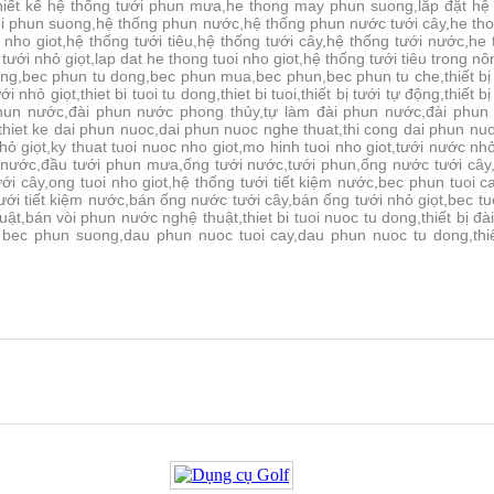
hiết kế hệ thống tưới phun mưa,he thong may phun suong,lắp đặt h
oi phun suong,hệ thống phun nước,hệ thống phun nước tưới cây,he th
ho giot,hệ thống tưới tiêu,hệ thống tưới cây,hệ thống tưới nước,he th
tưới nhỏ giọt,lap dat he thong tuoi nho giot,hệ thống tưới tiêu trong nô
ng,bec phun tu dong,bec phun mua,bec phun,bec phun tu che,thiết 
 nhỏ giọt,thiet bi tuoi tu dong,thiet bi tuoi,thiết bị tưới tự động,thiết b
phun nước,đài phun nước phong thủy,tự làm đài phun nước,đài phu
et ke dai phun nuoc,dai phun nuoc nghe thuat,thi cong dai phun nuo
nhỏ giọt,ky thuat tuoi nuoc nho giot,mo hinh tuoi nho giot,tưới nước nhỏ
i nước,đầu tưới phun mưa,ống tưới nước,tưới phun,ống nước tưới cây
i cây,ong tuoi nho giot,hệ thống tưới tiết kiệm nước,bec phun tuoi ca
,tưới tiết kiệm nước,bán ống nước tưới cây,bán ống tưới nhỏ giọt,bec 
bán vòi phun nước nghệ thuật,thiet bi tuoi nuoc tu dong,thiết bị đài p
 bec phun suong,dau phun nuoc tuoi cay,dau phun nuoc tu dong,t