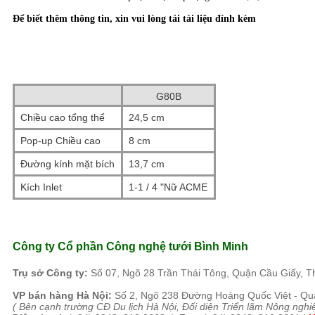
Để biết thêm thông tin, xin vui lòng tải tài liệu đính kèm
G80B
Chiều cao tổng thể
24,5 cm
Pop-up Chiều cao
8 cm
Đường kính mặt bích
13,7 cm
Kích Inlet
1-1 / 4 "Nữ ACME
Công ty Cổ phần Công nghệ tưới Bình Minh
Tr
ụ sở Công ty:
Số 07, Ngõ 28 Trần Thái Tông, Quận Cầu Giấy, T
VP b
án
h
àng
Hà Nội
:
Số 2, Ngõ 238 Đường H
oàng Quốc Việt - Qu
( B
ên cạnh trường CĐ Du lịch Hà Nội, Đối diện Triển lãm Nông nghi