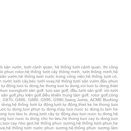
ưới sân vườn, tưới cảnh quan, hệ thống tưới cảnh quan, thi công
vòi phun rotor,hệ thống tưới cây thông minh, tưới thông minh,hệ
 sân vườn,hệ thống tưới nước trong công viên,hệ thống tưới cỏ,
un nước tưới cây,béc tưới xoay,hệ thống tưới sân vườn,đầu phun
ự động,tuoi tu dong,he thong tuoi tu dong,voi tuoi tu dong,thiet
,phun suong
tưới sân golf, tuoi san golf, đầu tưới sân golf, vòi tưới
i sân golf,phụ kiện golf,điều khiển trung tâm golf, rotor golf,công
G875, G870, G885, G880, G995, G990,Swing Joints, ACME Bushing
u dong,hệ thống tưới tự động,tưới tự động,thiet ke he thong tuoi
nuoc tu dong,tuoi phun tu dong,may tuoi nuoc tu dong,tu lam he
ong tuoi tieu tu dong,tưới cây tự động,dau tuoi nuoc tu dong,hệ
ng tuoi nuoc tu dong cho ho tieu,he thong tuoi cay tu dong,tuoi
tieu,tuoi cay nho giot,hệ thống phun sương,hệ thống tưới phun,he
mưa,hệ thống tưới nước phun sương,hệ,thống phun sương làm