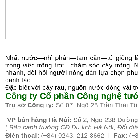
Nhất nước—nhì phân—tam cần—tứ giống là 
trong việc trồng trọt—chăm sóc cây trồng. N
nhanh, đòi hỏi người nông dân lựa chọn phươ
canh tác.
Đặc biệt với cây rau, nguồn nước đóng vài tr
Công ty Cổ phần Công nghệ tướ
Tr
ụ sở Công ty:
Số 07, Ngõ 28 Trần Thái T
VP b
án
h
àng
Hà Nội
:
Số 2, Ngõ 238 Đường
( B
ên cạnh trường CĐ Du lịch Hà Nội, Đối di
Điện thoại:
(+84)
0243. 212 3662 I
Fax:
(+