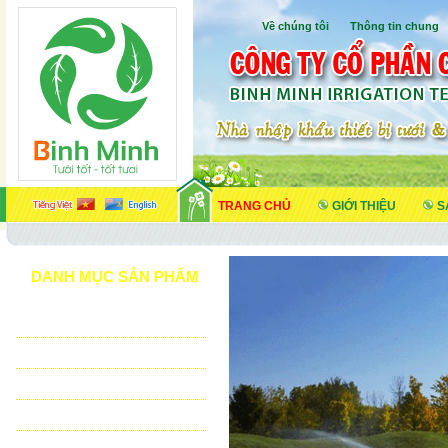
Về chúng tôi
I
Thông tin chung
TRANG CHỦ
GIỚI THIỆU
S
DANH MỤC SẢN PHẨM
TƯỚI CẢNH QUAN
TƯỚI NÔNG NGHIỆP
TƯỚI SÂN VẬN ĐỘNG - GOLF
VẬT TƯ NHÀ KÍNH - NHÀ LƯỚI
HỆ THỐNG LỌC TỰ ĐỘNG