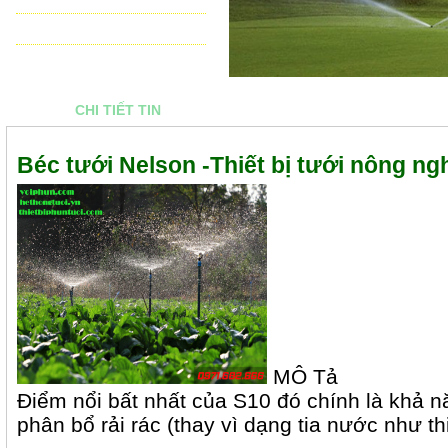
THIẾT BỊ ĐIỀU KHIỂN TỰ ĐỘNG
TƯ VẤN - THIẾT KẾ & THI CÔNG
CHI TIẾT TIN
Béc tưới Nelson -Thiết bị tưới nông ng
MÔ Tả
Điểm nổi bất nhất của S10 đó chính là khả 
phân bổ rải rác (thay vì dạng tia nước như th