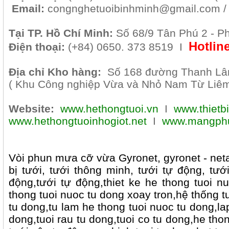
Email:
congnghetuoibinhminh@gmail.com 
Tại TP. H
ồ Chí Minh
:
Số 68/9 Tân Phú 2 - P
Hotlin
Điện thoại:
(+84) 0650. 373 8519 I
Địa chỉ Kho hàng:
Số 168 đường Thanh Lâm
( Khu Công nghiệp Vừa và Nhỏ Nam Từ Liêm 
Website:
www.hethongtuoi.vn
I
www.thietb
www.hethongtuoinhogiot.net
I
www.mangphu
Vòi phun mưa cỡ vừa Gyronet, gyronet - netaf
bị tưới, tưới thông minh, tưới tự động, tướ
động,tưới tự động,thiet ke he thong tuoi n
thong tuoi nuoc tu dong xoay tron,hệ thống 
tu dong,tu lam he thong tuoi nuoc tu dong,la
dong,tuoi rau tu dong,tuoi co tu dong,he tho