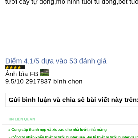
tưới cây tự động,mo hinh tuoi tu dong,bet tu
Điểm
4.1
/5 dựa vào
53
đánh giá
Ảnh bìa FB
9.5
/
10
2917837
bình chọn
Gửi bình luận và chia sẻ bài viết này trên
TIN LIÊN QUAN
» Cung cấp thanh nẹp và zic zac cho nhà lưới, nhà màng
» Công ty nhập khẩu thiết bị tưới hunter usa, đại lý thiết bị tưới hunter,đại