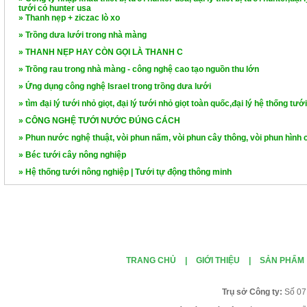
tưới cỏ hunter usa
» Thanh nẹp + ziczac lò xo
» Trồng dưa lưới trong nhà màng
» THANH NẸP HAY CÒN GỌI LÀ THANH C
» Trồng rau trong nhà màng - công nghệ cao tạo nguồn thu lớn
» Ứng dụng công nghệ Israel trong trồng dưa lưới
» tìm đại lý tưới nhỏ giọt, đại lý tưới nhỏ giọt toàn quốc,đại lý hệ thống tướ
» CÔNG NGHỆ TƯỚI NƯỚC ĐÚNG CÁCH
» Phun nước nghệ thuật, vòi phun nấm, vòi phun cây thông, vòi phun hình 
» Béc tưới cây nông nghiệp
» Hệ thống tưới nông nghiệp | Tưới tự động thông minh‎
TRANG CHỦ
|
GIỚI THIỆU
|
SẢN PHẨM
Tr
ụ sở Công ty:
Số 07