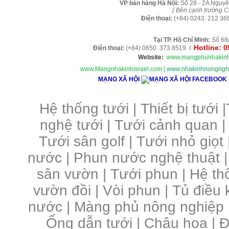
VP b
án
h
àng
Hà Nội
:
Số 28 - 2A Nguyễ
( B
ên cạnh trường C
Điện thoại:
(+84)
0243. 212 36
Tại TP. H
ồ Chí Minh
:
Số 68
Hotline: 
Điện thoại:
(+84) 0650. 373 8519 I
Website:
www.mangphunhakinh
www.Mangnhakinhisrael.com
|
www.nhakinhnongnghi
MẠNG XÃ HỘI
Hệ thống tưới
|
Thiết bị tưới
|
nghệ tưới
|
Tưới cảnh quan
Tưới sân golf
|
Tưới nhỏ giọt
nước
|
Phun nước nghệ thuật
sân vườn
|
Tưới phun
|
Hệ th
vườn đồi
|
Vòi phun
|
Tủ điều 
nước | Màng phủ nông nghiệp 
Ống dẫn tưới | Chậu hoa | Đầ