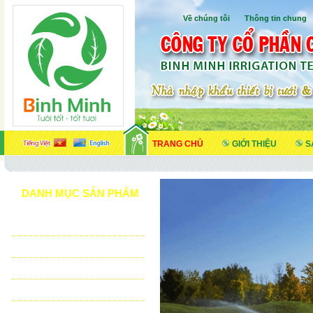
Về chúng tôi
I
Thông tin chung
TRANG CHỦ
GIỚI THIỆU
S
DANH MỤC SẢN PHẨM
TƯỚI CẢNH QUAN
TƯỚI NÔNG NGHIỆP
TƯỚI SÂN VẬN ĐỘNG - GOLF
VẬT TƯ NHÀ KÍNH - NHÀ LƯỚI
HỆ THỐNG LỌC TỰ ĐỘNG