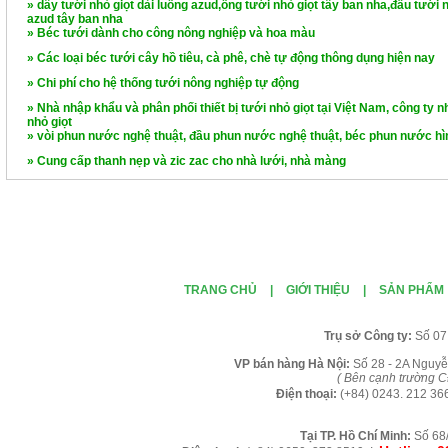
» dây tưới nhỏ giọt dải luống azud,ống tưới nhỏ giọt tây ban nha,đầu tưới n
azud tây ban nha
» Béc tưới dành cho công nông nghiệp và hoa màu
» Các loại béc tưới cây hồ tiêu, cà phê, chè tự động thông dụng hiện nay
» Chi phí cho hệ thống tưới nông nghiệp tự động
» Nhà nhập khẩu và phân phối thiết bị tưới nhỏ giọt tại Việt Nam, công ty nh
nhỏ giọt
» vòi phun nước nghệ thuật, đầu phun nước nghệ thuật, béc phun nước hì
» Cung cấp thanh nẹp và zic zac cho nhà lưới, nhà màng
TRANG CHỦ
|
GIỚI THIỆU
|
SẢN PHẨM
Tr
ụ sở Công ty:
Số 07
VP b
án
h
àng
Hà Nội
:
Số 28 - 2A Nguyễ
( B
ên cạnh trường C
Điện thoại:
(+84)
0243. 212 36
Tại TP. H
ồ Chí Minh
:
Số 68