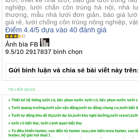
nghiệp, lưới chắn côn trùng hà nội, nhà lư
thượng, mẫu nhà lưới đơn giản, báo giá lưới
giá rẻ, lưới chống côn trùng nông nghiệp, vật
Điểm
4.4
/5 dựa vào
40
đánh giá
Ảnh bìa FB
9.5
/
10
2917837
bình chọn
Gửi bình luận và chia sẻ bài viết này trên
TIN LIÊN QUAN
» Thiết kế hệ thống tưới cỏ, béc phun nước tưới cỏ, béc phun nước tưới c
» Tưới quảng trường,tưới sân vận động,tưới tự động chung cư,tưới biệt th
» Tưới tự động khu đô thị,tưới dự án,tưới khu nghỉ dưỡng,tưới resort,tưới
» tưới cỏ biệt thự, tưới cảnh quan biệt thự
» Tủ điều khiển hunter, van điện từ hunter usa,cảm biến mưa hunter, van 
hunter, bộ giải mã dual 1