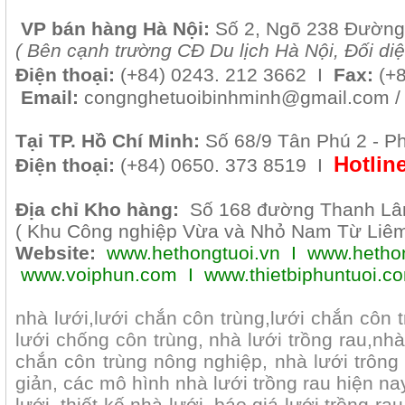
VP b
án
h
àng
Hà Nội
:
Số 2, Ngõ 238 Đường
( B
ên cạnh trường CĐ Du lịch Hà Nội, Đối di
Điện thoại:
(+84)
0243. 212 3662 I
Fax:
(+
Email:
congnghetuoibinhminh@gmail.com 
Tại TP. H
ồ Chí Minh
:
Số 68/9 Tân Phú 2 - P
Hotlin
Điện thoại:
(+84) 0650. 373 8519 I
Địa chỉ Kho hàng:
Số 168 đường Thanh Lâm
( Khu Công nghiệp Vừa và Nhỏ Nam Từ Liêm 
Website:
www.hethongtuoi.vn
I
www.hethon
www.voiphun.com
I
www.thietbiphuntuoi.c
nhà lưới,lưới chắn côn trùng,lưới chắn côn 
lưới chống côn trùng, nhà lưới trồng rau,nhà
chắn côn trùng nông nghiệp, nhà lưới trông
giản, các mô hình nhà lưới trồng rau hiện na
lưới, thiết kế nhà lưới, báo giá lưới trồng r