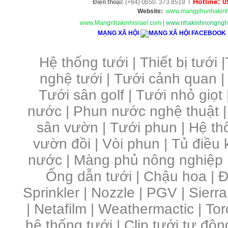
Hotline: 
Điện thoại:
(+84) 0650. 373 8519 I
Website:
www.mangphunhakinh
www.Mangnhakinhisrael.com
|
www.nhakinhnongnghi
MẠNG XÃ HỘI
Hệ thống tưới
|
Thiết bị tưới
|
nghệ tưới
|
Tưới cảnh quan
Tưới sân golf
|
Tưới nhỏ giọt
nước
|
Phun nước nghệ thuật
sân vườn
|
Tưới phun
|
Hệ th
vườn đồi
|
Vòi phun
|
Tủ điều 
nước | Màng phủ nông nghiệp 
Ống dẫn tưới | Chậu hoa | Đầ
Sprinkler | Nozzle | PGV | Sierra
| Netafilm | Weathermactic | Toro
hệ thống tưới | Clip tưới tự độn