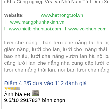
( Khu Công nghiệp Vừa và Nhỏ Nam Từ Liêm ) Xe
Website:
www.hethongtuoi.vn
I
www.mangphunhakinh.vn
I
www.thietbiphuntuoi.com
I
www.voiphun.com
lưới che nắng , bán lưới che nắng tại hà nộ
giàm nắng, lưới che lan, lưới che nắng thái 
bao nhiêu, lưới che nắng vườn lan hà nội bá
căng lưới lan che nắng,nhà cung cấp lưới ch
lưới che nắng thái lan, nơi bán lưới che nắng 
Điểm
4.2
/5 dựa vào
112
đánh giá
Ảnh bìa FB
9.5
/
10
2917837
bình chọn