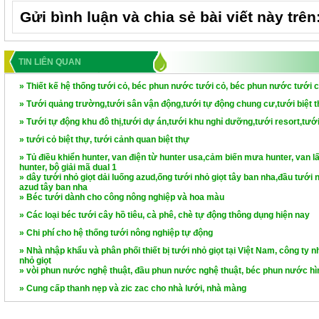
Gửi bình luận và chia sẻ bài viết này trên
TIN LIÊN QUAN
» Thiết kế hệ thống tưới cỏ, béc phun nước tưới cỏ, béc phun nước tưới c
» Tưới quảng trường,tưới sân vận động,tưới tự động chung cư,tưới biệt th
» Tưới tự động khu đô thị,tưới dự án,tưới khu nghỉ dưỡng,tưới resort,tưới
» tưới cỏ biệt thự, tưới cảnh quan biệt thự
» Tủ điều khiển hunter, van điện từ hunter usa,cảm biến mưa hunter, van 
hunter, bộ giải mã dual 1
» dây tưới nhỏ giọt dải luống azud,ống tưới nhỏ giọt tây ban nha,đầu tưới n
azud tây ban nha
» Béc tưới dành cho công nông nghiệp và hoa màu
» Các loại béc tưới cây hồ tiêu, cà phê, chè tự động thông dụng hiện nay
» Chi phí cho hệ thống tưới nông nghiệp tự động
» Nhà nhập khẩu và phân phối thiết bị tưới nhỏ giọt tại Việt Nam, công ty nh
nhỏ giọt
» vòi phun nước nghệ thuật, đầu phun nước nghệ thuật, béc phun nước hì
» Cung cấp thanh nẹp và zic zac cho nhà lưới, nhà màng