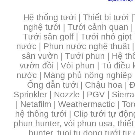
MẠNG XÃ HỘI
Hệ thống tưới
|
Thiết bị tưới
|
nghệ tưới
|
Tưới cảnh quan
Tưới sân golf
|
Tưới nhỏ giọt
nước
|
Phun nước nghệ thuật
sân vườn
|
Tưới phun
|
Hệ th
vườn đồi
|
Vòi phun
|
Tủ điều 
nước | Màng phủ nông nghiệp 
Ống dẫn tưới | Chậu hoa | Đầ
Sprinkler | Nozzle | PGV | Sierra
| Netafilm | Weathermactic | Toro
hệ thống tưới | Clip tưới tự độn
phun hunter, vòi phun usa, thiết
hunter, tuoi tu dong,tưới tự