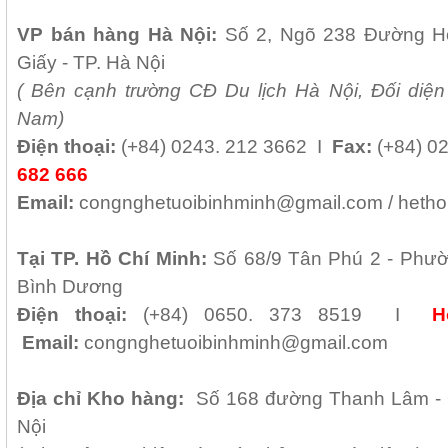
VP b
án
h
àng
Hà Nội
:
Số 2, Ngõ 238 Đường H
Giấy - TP. Hà Nội
( B
ên cạnh trường CĐ Du lịch Hà Nội, Đối diện
Nam)
Điện thoại:
(+84)
0243. 212 3662 I
Fax:
(+84) 0
682 666
Email:
congnghetuoibinhminh@gmail.com /
hetho
Tại TP. H
ồ Chí Minh
:
Số 68/9 Tân Phú 2 - Phườn
Bình Dương
Điện thoại:
(+84) 0650. 373 8519 I
H
Email:
congnghetuoibinhminh@gmail.com
Địa chỉ Kho hàng:
Số 168 đường Thanh Lâm - 
Nội