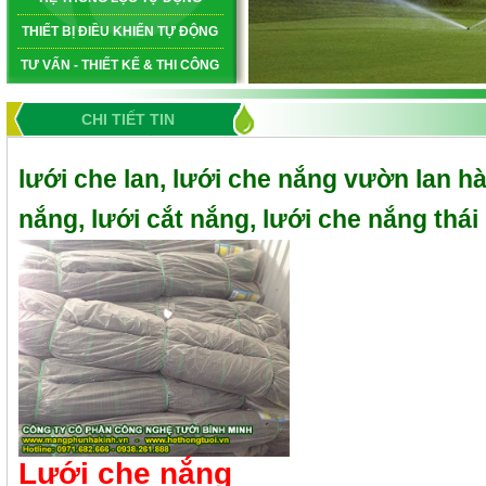
THIẾT BỊ ĐIỀU KHIỂN TỰ ĐỘNG
TƯ VẤN - THIẾT KẾ & THI CÔNG
CHI TIẾT TIN
lưới che lan, lưới che nắng vườn lan hà
nắng, lưới cắt nắng, lưới che nắng thái 
Lưới che nắng