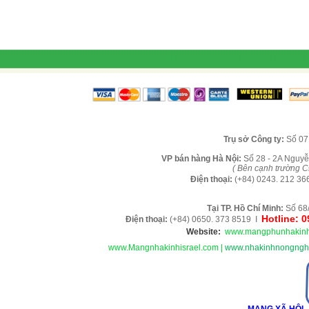
TRANG CHỦ
|
GIỚI THIỆU
|
SẢN PHẨM
Tr
ụ sở Công ty:
Số 07
VP b
án
h
àng
Hà Nội
:
Số 28 - 2A Nguyễ
( B
ên cạnh trường C
Điện thoại:
(+84)
0243. 212 36
Tại TP. H
ồ Chí Minh
:
Số 68
Hotline: 
Điện thoại:
(+84) 0650. 373 8519 I
Website:
www.mangphunhakinh
www.Mangnhakinhisrael.com
|
www.nhakinhnongnghi