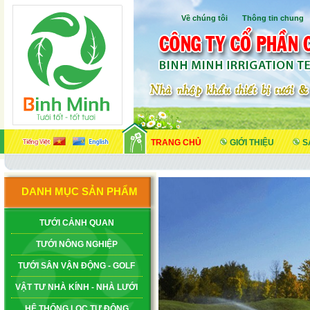
Về chúng tôi
I
Thông tin chung
TRANG CHỦ
GIỚI THIỆU
S
DANH MỤC SẢN PHẨM
TƯỚI CẢNH QUAN
TƯỚI NÔNG NGHIỆP
TƯỚI SÂN VẬN ĐỘNG - GOLF
VẬT TƯ NHÀ KÍNH - NHÀ LƯỚI
HỆ THỐNG LỌC TỰ ĐỘNG