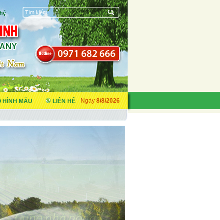
 hệ
 HÌNH MẪU
LIÊN HỆ
Ngày
8/8/2026