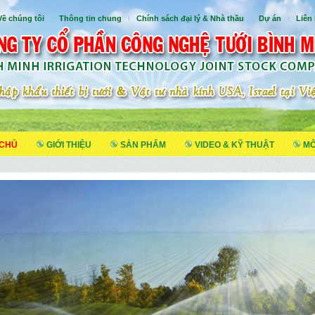
Về chúng tôi
I
Thông tin chung
I
Chính sách đại lý & Nhà thầu
I
Dự án
I
Liên
 CHỦ
GIỚI THIỆU
SẢN PHẨM
VIDEO & KỸ THUẬT
MÔ