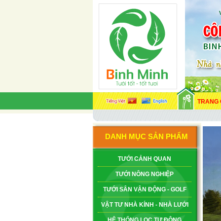
TRANG
DANH MỤC SẢN PHẨM
TƯỚI CẢNH QUAN
TƯỚI NÔNG NGHIỆP
TƯỚI SÂN VẬN ĐỘNG - GOLF
VẬT TƯ NHÀ KÍNH - NHÀ LƯỚI
HỆ THỐNG LỌC TỰ ĐỘNG