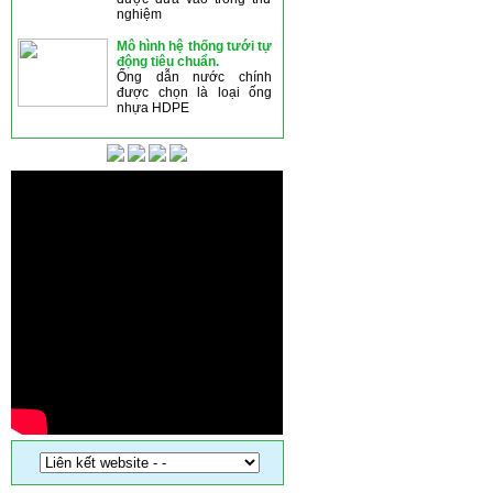
nghiệm
Mô hình hệ thống tưới tự
động tiêu chuẩn.
Ống dẫn nước chính
được chọn là loại ống
nhựa HDPE