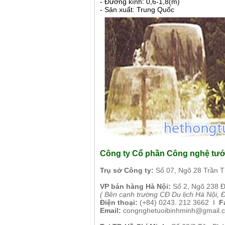
- Đường kính: 0,6-1,8(m)
- Sản xuất: Trung Quốc
Công ty Cổ phần Công nghệ tướ
Tr
ụ sở Công ty:
Số 07, Ngõ 28 Trần 
VP b
án
h
àng
Hà Nội
:
Số 2, Ngõ 238 
( B
ên cạnh trường CĐ Du lịch Hà Nội, 
Điện thoại:
(+84)
0243. 212 3662 I
Fa
Email:
congnghetuoibinhminh@gmail.