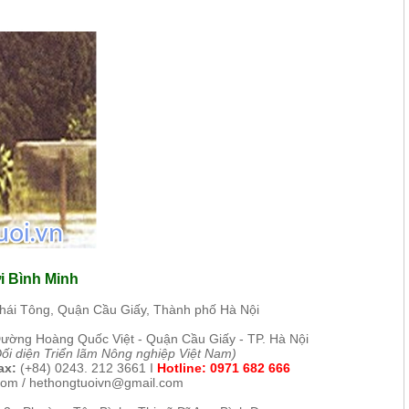
i Bình Minh
Thái Tông, Quận Cầu Giấy, Thành phố Hà Nội
Đường H
oàng Quốc Việt - Quận Cầu Giấy - TP. Hà Nội
Đối diện Triển lãm Nông nghiệp Việt Nam)
x:
(+84) 0243. 212 3661
I
Hotline:
0971 682 666
com /
hethongtuoivn@gmail.com