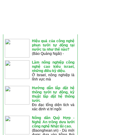
THÔNG TIN MỚI
Hiệu quả của công nghệ
phun tưới tự động tại
nước ta như thế nào?
(Báo Quảng Ngãi) -
Làm nông nghiệp công
nghệ cao kiểu israel,
những điều kỳ diệu.
Ở Israel, nông nghiệp là
lĩnh vực mà
Hướng dẫn lắp đặt hệ
thống tưới tự động, kỹ
thuật lắp đặt hệ thống
tưới.
Đo đạc tổng diện tích và
xác định vị trí ngôi
Nông dân Quỳ Hợp -
Nghệ An trồng dưa lưới
công nghệ Nhật lãi cao.
(Baonghean.vn) - Dù mới
được đưa vào trồng thử