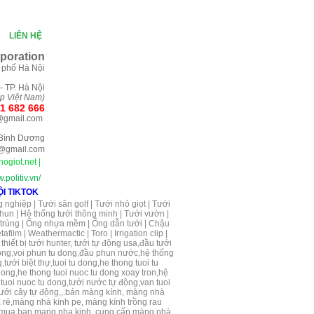
|
LIÊN HỆ
porati
on
 phố Hà Nội
- TP. Hà Nội
ệp Việt Nam)
1 682 666
@gmail.com
- Bình Dương
@gmail.com
ogiot.net
|
.politiv.vn/
g nghiệp
|
Tưới sân golf
|
Tưới nhỏ giọt
|
Tưới
phun
|
Hệ thống tưới thông minh
|
Tưới vườn
|
 trùng | Ống nhựa mềm | Ống dẫn tưới | Chậu
afilm | Weathermactic | Toro | Irrigation clip |
thiết bị tưới hunter, tưới tự động usa,đầu tưới
n suong,voi phun tu dong,đầu phun nước,hệ thống
tưới biệt thự,tuoi tu dong,he thong tuoi tu
 dong,he thong tuoi nuoc tu dong xoay tron,hệ
 tuoi nuoc tu dong,tưới nước tự động,van tuoi
ưới cây tự động,,.
bán màng kính, màng nhà
á rẻ,màng nhà kính pe,
màng kính trồng rau
mua ban mang nha kinh, cung cấp màng nhà