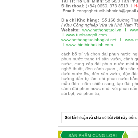
Tại TP. H
ồ Chí Minh
:
Số 68/9 Tân Phú
Điện thoại:
(+84) 0650. 373 8519 I
H
Email:
congnghetuoibinhminh@gmail
Địa chỉ Kho hàng:
Số 168 đường Tha
( Khu Công nghiệp Vừa và Nhỏ Nam Từ
Website:
www.hethongtuoi.vn
I
www
l
www.tuoisangolf.
com
www.hethongtuoinhogiot.net
I
www.m
I
www.thietbinhakinh.com
cách bố trí và chọn đài phun nước ngh
phun nước trang trí sân vườn, cảnh q
nước, cung cấp đài phun nước mini t
nghệ thuật, đèn cảnh quan , đèn sân
dưới nước 6w, đèn sân vườn, độc đáo
hướng dẫn tự làm dài phun nước bằn
mẫu đèn nấm chiếu sang, tạo đài phun
cảnh đài phun nước nhỏ, vòi phun nấm,
sủi bọt, vòi phun tia,
Gửi bình luận và chia sẻ bài viết này trên:
SẢN PHẨM CÙNG LOẠI