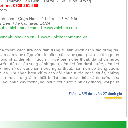
 2 - Phường Tân Bình - Thị xã Dĩ An - Bình Dương
otline: 0938 261 888
I
.com
nh Lâm - Quận Nam Từ Liêm - TP. Hà Nội
 Liêm ) Xe Container 24/24
.thietbiphuntuoi.com
I
www.voiphun.com
angphunhakinh.vn
I
www.luoichancontrung.vn
ệ thuật, cách lựa cọn đèn trang trí sân vườn,cách tạo dựng đài
uan sân vườn đẹp với hệ thống sân vườn,cung cấp thiết bị phun
rong nhà, đài phn nước mini để bàn nghệ thuật, đài phun nước
 vườn đền chiếu sang cảnh quan, đèn led âm dưới nước, đèn led
 muôn kiểu đài phun nước nghệ thuật, hòn non bộ trong vườn,
g đá, lựa chọn bơm chìm cho đài phun nước nghệ thuật, những
 nước trong lành, thiết bị đài phun nước, tiểu cảnh nước, tiểu
 vòi phun cây thông, vòi phun cột nước hình cây thông, vòi phun
Điểm
4.5
/5 dựa vào
27
đánh giá