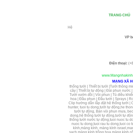
TRANG CHỦ
Hệ
VP b
Điện thoại:
(+8
www.Mangnhakinhi
MẠNG XÃ H
thống tưới
|
Thiết bị tưới
|
Tưới thông mi
cây
|
Thiết bị tự động
|
Đài phun nước
Tưới vườn đồi
|
Vòi phun
|
Tủ điều khiể
hoa | Đầu phun | Đầu tưới | Sprays | Roto
Clip hướng dẫn lắp đặt hệ thống tưới | C
hunter, tuoi tu dong,tưới tự động,he tho
tưới tự động, Bán vòi phun mưa, bec 
dong,hệ thống tưới tự động,tưới tự động
thống tưới nước tự động,tuoi nuoc tu do
nuoc tu dong,tuoi rau tu dong,tuoi co 
kính,màng kính, màng kính israel,ma
sạch,màng kính trồng hoa,màng kính cô