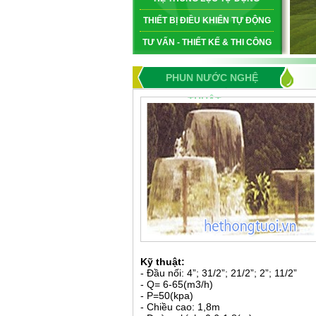
THIẾT BỊ ĐIỀU KHIỂN TỰ ĐỘNG
TƯ VẤN - THIẾT KẾ & THI CÔNG
PHUN NƯỚC NGHỆ
THUẬT
Kỹ thuật:
- Đầu nối: 4”; 31/2”; 21/2”; 2”; 11/2”
- Q= 6-65(m3/h)
- P=50(kpa)
- Chiều cao: 1,8m