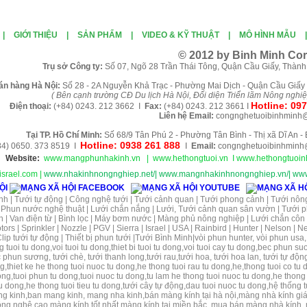
|
GIỚI THIỆU
|
SẢN PHẨM
|
VIDEO & KỸ THUẬT
|
MÔ HÌNH MẪU
© 2012 by Binh Minh Cor
Tr
ụ sở Công ty:
Số 07, Ngõ 28 Trần Thái Tông, Quận Cầu Giấy, Thành
án
h
àng
Hà Nội
:
Số 28 - 2A Nguyễn Khả Trạc - Phường Mai Dịch - Quận Cầu Giấy 
( B
ên cạnh trường CĐ Du lịch Hà Nội, Đối diện Triển lãm Nông nghi
Hotline:
097
Điện thoại:
(+84)
0243. 212 3662 I
Fax:
(+84) 0243. 212 3661
I
Liên hệ
Email:
congnghetuoibinhminh
Tại TP. H
ồ Chí Minh
:
Số 68/9 Tân Phú 2 - Phường Tân Bình - Thị xã Dĩ An 
Hotline: 0938 261 888
4) 0650. 373 8519 I
I
Email:
congnghetuoibinhminh
Website:
www.mangphunhakinh.vn
|
www.hethongtuoi.vn
I w
ww.hethongtuoinh
srael.com
|
www.nhakinhnongnghiep.net/
|
www.mangnhakinhnongnghiep.vn/
|
www
ỘI
nh
|
Tưới tự động
|
Công nghệ tưới
|
Tưới cảnh quan
|
Tưới phong cảnh
|
Tưới nôn
|
Phun nước nghệ thuật
|
Lưới chắn nắng
|
Lưới
,
Tưới cảnh quan sân vườn
|
Tưới 
n
|
Van điện từ
| Bình lọc | Máy bơm nước | Màng phủ nông nghiệp | Lưới chắn côn
rs | Sprinkler | Nozzle | PGV | Sierra | Israel | USA | Rainbird | Hunter | Nelson | Net
lip tưới tự động | Thiết bị phun tưới |Tưới Bình Minh|vòi phun hunter, vòi phun usa, 
ng tuoi tu dong,voi tuoi tu dong,thiet bi tuoi tu dong,voi tuoi cay tu dong,bec phu
phun sương, tưới chè, tưới thanh long,tưới rau,tưới hoa, tưới hoa lan, tưới tự động,
,thiet ke he thong tuoi nuoc tu dong,he thong tuoi rau tu dong,he,thong tuoi co tu
ng,tuoi phun tu dong,tuoi nuoc tu dong,tu lam he thong tuoi nuoc tu dong,he thong
tu dong,he thong tuoi tieu tu dong,tưới cây tự động,dau tuoi nuoc tu dong,hệ thống t
ng kinh,ban mang kinh, mang nha kinh,bán màng kính tại hà nội,màng nhà kính gi
ng nghệ cao,màng kính tốt nhất,màng kính tại miền bắc,
mua bán màng nhà kính, 