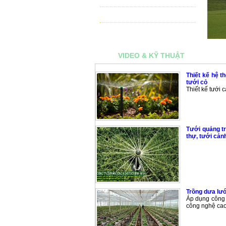
THIẾT BỊ ĐIỀU KHIỂN TỰ ĐỘNG
TƯ VẤN - THIẾT KẾ & THI CÔNG
VIDEO & KỸ THUẬT
Thiết kế hệ t
tưới cỏ
Thiết kế tưới 
Tưới quảng tr
thự, tưới cản
Trồng dưa lướ
Áp dụng công 
công nghệ cao 