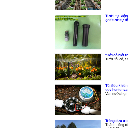
Tưới tự động
golf,tưới tự 
tưới cỏ biệt t
Tưới đồi cỏ, t
Tủ điều khiển
qcv hunter,va
Van nước hẹn g
Trồng dưa tro
Thành công c