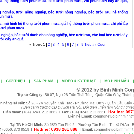
a, hệ thống tưới phun mưa, béc tưới phun mưa, vòi phun tưới cây ăn quả,
 nghiệp, tưới nông nghiệp, béc tưới nông nghiệp, béc tưới rau, hệ thống
hun mưa
, mô hình hệ thống tưới phun mưa, giá hệ thống tưới phun mưa, chi phí lắp
 tưới phun mưa
 nghiệp, béc tưới dành cho nông nghiệp, béc tưới rau, các loại béc tưới cây
ưới cây an quả
« Trước
1
|
2
|
3
|
4
|
5
|
6
|
7
|
8
|
9
Tiếp »
« Cuối
|
GIỚI THIỆU
|
SẢN PHẨM
|
VIDEO & KỸ THUẬT
|
MÔ HÌNH MẪU
© 2012 by Binh Minh Corp
Tr
ụ sở Công ty:
Số 07, Ngõ 28 Trần Thái Tông, Quận Cầu Giấy, Thành
án
h
àng
Hà Nội
:
Số 28 - 2A Nguyễn Khả Trạc - Phường Mai Dịch - Quận Cầu Giấy -
( B
ên cạnh trường CĐ Du lịch Hà Nội, Đối diện Triển lãm Nông nghiệ
Hotline:
097
Điện thoại:
(+84)
0243. 212 3662 I
Fax:
(+84) 0243. 212 3661
I
Liên hệ
Email:
congnghetuoibinhminh
Tại TP. H
ồ Chí Minh
:
Số 68/9 Tân Phú 2 - Phường Tân Bình - Thị xã Dĩ An -
Hotline: 0938 261 888
4) 0650. 373 8519 I
I
Email:
congnghetuoibinhminh