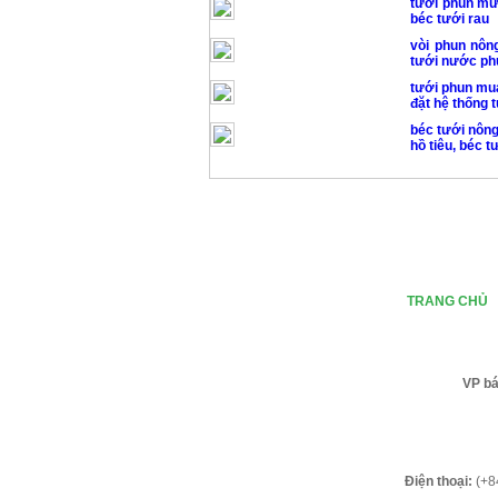
tưới phun mư
béc tưới rau
vòi phun nông
tưới nước p
tưới phun mua
đặt hệ thống
béc tưới nông
hồ tiêu, béc t
TRANG CHỦ
VP b
Điện thoại:
(+8