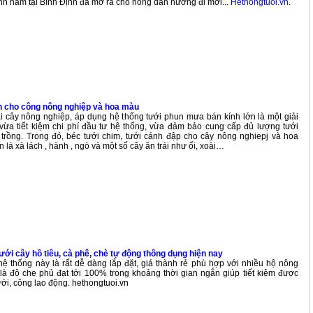
nh năm tại Bình Định đã mở ra cho nông dân hướng đi mới...
Hethongtuoi.vn
.
h cho công nông nghiệp và hoa màu
i cây nông nghiệp, áp dụng hệ thống tưới phun mưa bán kính lớn là một giải
 vừa tiết kiệm chi phí đầu tư hệ thống, vừa đảm bảo cung cấp đủ lượng tưới
trồng. Trong đó, béc tưới chim, tưới cánh đập cho cây nông nghiepj và hoa
 lá xà lách , hành , ngò và một số cây ăn trái như ổi, xoài…
tưới cây hồ tiêu, cà phê, chè tự động thông dụng hiện nay
̣ thống này là rất dễ dàng lắp đặt, giá thành rẻ phù hợp với nhiều hộ nông
 là độ che phủ đạt tới 100% trong khoảng thời gian ngắn giúp tiết kiệm được
ới, công lao động. hethongtuoi.vn