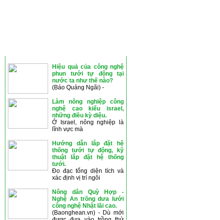
THÔNG TIN MỚI
Hiệu quả của công nghệ
phun tưới tự động tại
nước ta như thế nào?
(Báo Quảng Ngãi) -
Làm nông nghiệp công
nghệ cao kiểu israel,
những điều kỳ diệu.
Ở Israel, nông nghiệp là
lĩnh vực mà
Hướng dẫn lắp đặt hệ
thống tưới tự động, kỹ
thuật lắp đặt hệ thống
tưới.
Đo đạc tổng diện tích và
xác định vị trí ngôi
Nông dân Quỳ Hợp -
Nghệ An trồng dưa lưới
công nghệ Nhật lãi cao.
(Baonghean.vn) - Dù mới
được đưa vào trồng thử