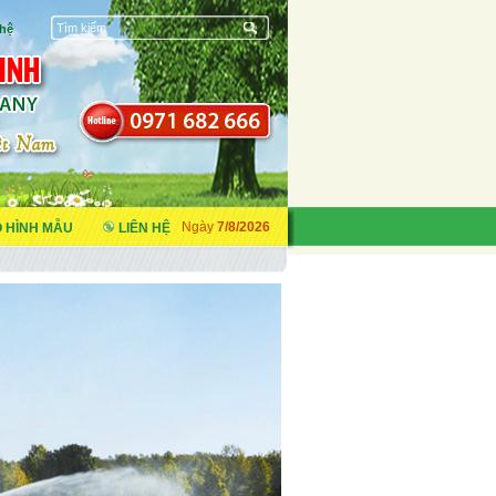
 hệ
 HÌNH MẪU
LIÊN HỆ
Ngày
7/8/2026