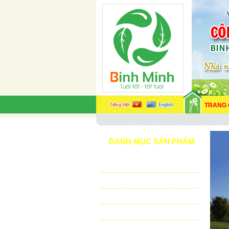
TRANG
DANH MỤC SẢN PHẨM
TƯỚI CẢNH QUAN
TƯỚI NÔNG NGHIỆP
TƯỚI SÂN VẬN ĐỘNG - GOLF
VẬT TƯ NHÀ KÍNH - NHÀ LƯỚI
HỆ THỐNG LỌC TỰ ĐỘNG