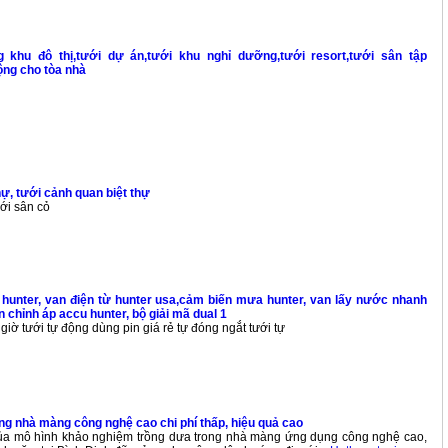
 khu đô thị,tưới dự án,tưới khu nghỉ dưỡng,tưới resort,tưới sân tập
động cho tòa nhà
hự, tưới cảnh quan biệt thự
ưới sân cỏ
 hunter, van điện từ hunter usa,cảm biến mưa hunter, van lấy nước nhanh
n chỉnh áp accu hunter, bộ giải mã dual 1
iờ tưới tự động dùng pin giá rẻ tự đóng ngắt tưới tự
ng nhà màng công nghệ cao chi phí thấp, hiệu quả cao
ủa mô hình khảo nghiệm trồng dưa trong nhà màng ứng dụng công nghệ cao,