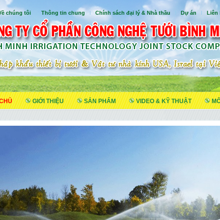
Về chúng tôi
I
Thông tin chung
I
Chính sách đại lý & Nhà thầu
I
Dự án
I
Liên
 CHỦ
GIỚI THIỆU
SẢN PHẨM
VIDEO & KỸ THUẬT
MÔ