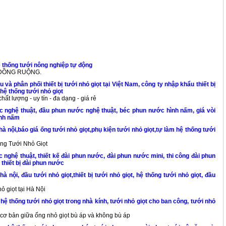
ệ thống tưới nông nghiệp tự động
 ĐỒNG RUỘNG.
và phân phối thiết bị tưới nhỏ giọt tại Việt Nam, công ty nhập khẩu thiết bị
 hệ thống tưới nhỏ giọt
hất lượng - uy tín - đa dạng - giá rẻ
c nghệ thuật, đầu phun nước nghệ thuật, béc phun nước hình nấm, giá vòi
nh nấm
hà nội,báo giá ống tưới nhỏ giọt,phụ kiện tưới nhỏ giọt,tự làm hệ thống tưới
ng Tưới Nhỏ Giọt
 nghệ thuật, thiết kế đài phun nước, đài phun nước mini, thi công đài phun
 thiết bị đài phun nước
hà nội, đầu tưới nhỏ giọt,thiết bị tưới nhỏ giọt, hệ thống tưới nhỏ giọt, đầu
ỏ giọt tại Hà Nội
 hệ thống tưới nhỏ giọt trong nhà kính, tưới nhỏ giọt cho ban công, tưới nhỏ
cơ bản giữa ống nhỏ giọt bù áp và không bù áp