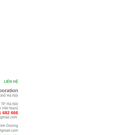
|
LIÊN HỆ
orati
on
 phố Hà Nội
 TP. Hà Nội
p Việt Nam)
1 682 666
@gmail.com
 Bình Dương
@gmail.com