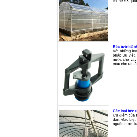
có thể SX qua
Béc tưới dàn
Với những loạ
pháp ưu việt,
nước cho vây 
màu cho rau ăn
Các loại béc 
Ưu điểm của hê
dân. Đặc biệt
nguồn nước tư