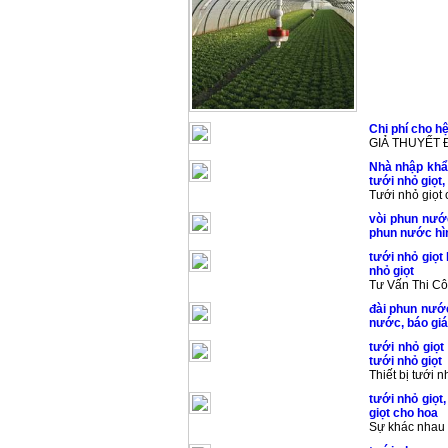
Chi phí cho h
GIẢ THUYẾT
Nhà nhập khẩu 
tưới nhỏ giọt,
Tưới nhỏ giọt c
vòi phun nướ
phun nước hì
tưới nhỏ giọt 
nhỏ giọt
Tư Vấn Thi Cô
đài phun nước
nước, báo giá
tưới nhỏ giọt 
tưới nhỏ giọt
Thiết bị tưới nh
tưới nhỏ giọt,
giọt cho hoa
Sự khác nhau 