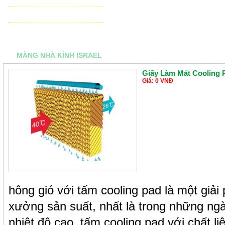
THIẾT BỊ ĐIỀU KHIỂN TỰ ĐỘNG
TƯ VẤN - THIẾT KẾ & THI CÔNG
MÀNG NHÀ KÍNH ISRAEL
Giấy Làm Mát Cooling 
Giá: 0 VNĐ
hông gió với tấm cooling pad là một giải
xưởng sản suất, nhất là trong những ng
nhiệt độ cao, tấm cooling pad với chất liệ