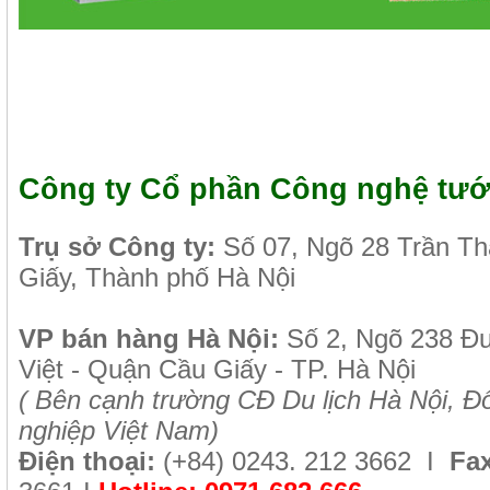
Công ty Cổ phần Công nghệ tướ
Tr
ụ sở Công ty:
Số 07, Ngõ 28 Trần T
Giấy, Thành phố Hà Nội
VP b
án
h
àng
Hà Nội
:
Số 2, Ngõ 238 Đ
Việt - Quận Cầu Giấy - TP. Hà Nội
( B
ên cạnh trường CĐ Du lịch Hà Nội, Đố
nghiệp Việt Nam)
Điện thoại:
(+84)
0243. 212 3662 I
Fax