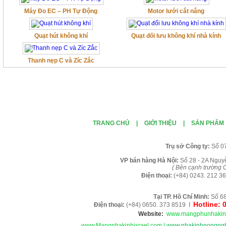
Máy Đo EC – PH Tự Động
Motor lưới cắt nắng
Quạt hút không khí
Quạt đối lưu không khí nhà kính
Thanh nẹp C và Zíc Zắc
TRANG CHỦ
|
GIỚI THIỆU
|
SẢN PHẨM
Tr
ụ sở Công ty:
Số 0
VP b
án
h
àng
Hà Nội
:
Số 28 - 2A Nguy
( B
ên cạnh trường C
Điện thoại:
(+84)
0243. 212 36
Tại TP. H
ồ Chí Minh
:
Số 68
Hotline: 
Điện thoại:
(+84) 0650. 373 8519 I
Website:
www.mangphunhakin
www.Mangnhakinhisrael.com
|
www.nhakinhnongngh