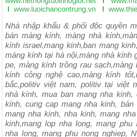
www.hethongtuoinhogiot.net
I
www.ma
I
www.luoichancontrung.vn
I
www.thie
Nhà nhập khẩu & phối độc quyền mà
bán màng kính, màng nhà kính,màng
kính israel,mang kinh,ban mang kin
màng kính tại hà nội,màng nhà kính 
pe, màng kính trồng rau sạch,màng 
kính công nghệ cao,màng kính tốt,
bắc,politiv việt nam, politiv tại vi
nhà kính, mua ban mang nha kinh,
kính, cung cap mang nha kinh, bán
mang nha kinh, nha kinh, mang nha
kinh,mang lop nha long, mang phu 
nha long, mang phu nong nghiep, N