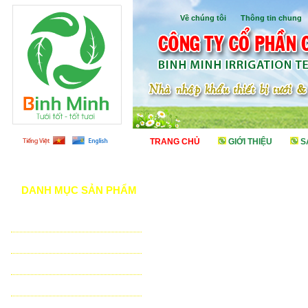
Về chúng tôi
I
Thông tin chung
TRANG CHỦ
GIỚI THIỆU
S
DANH MỤC SẢN PHẨM
TƯỚI CẢNH QUAN
TƯỚI NÔNG NGHIỆP
TƯỚI SÂN VẬN ĐỘNG - GOLF
VẬT TƯ NHÀ KÍNH - NHÀ LƯỚI
HỆ THỐNG LỌC TỰ ĐỘNG