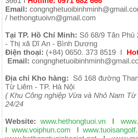
3661
I
Hotline:
0971 682 666
Email:
congnghetuoibinhminh@gmail.c
/
hethongtuoivn@gmail.com
Tại TP. H
ồ Chí Minh
:
Số 68/9 Tân Phú 
- Thị xã Dĩ An - Bình Dương
Điện thoại:
(+84) 0650. 373 8519 I
Hot
Email:
congnghetuoibinhminh@gmail.c
Địa chỉ Kho hàng:
Số 168 đường Tha
Từ Liêm - TP. Hà Nội
( Khu Công nghiệp Vừa và Nhỏ Nam Từ 
24/24
Website:
www.hethongtuoi.vn
I
www.
I
www.voiphun.com
l
www.tuoisangolf.