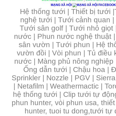
MẠNG XÃ HỘI
Hệ thống tưới
|
Thiết bị tưới
|
nghệ tưới
|
Tưới cảnh quan
Tưới sân golf
|
Tưới nhỏ giọt
nước
|
Phun nước nghệ thuật
sân vườn
|
Tưới phun
|
Hệ th
vườn đồi
|
Vòi phun
|
Tủ điều 
nước | Màng phủ nông nghiệp 
Ống dẫn tưới | Chậu hoa | Đầ
Sprinkler | Nozzle | PGV | Sierra
| Netafilm | Weathermactic | Toro
hệ thống tưới | Clip tưới tự độn
phun hunter, vòi phun usa, thiết
hunter, tuoi tu dong,tưới tự