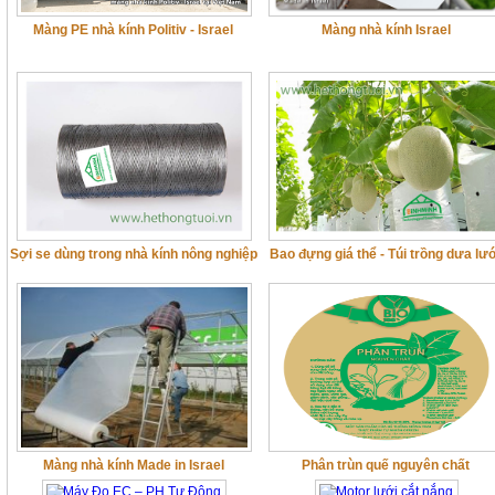
Màng PE nhà kính Politiv - Israel
Màng nhà kính Israel
Sợi se dùng trong nhà kính nông nghiệp
Bao đựng giá thể - Túi trồng dưa lư
Màng nhà kính Made in Israel
Phân trùn quế nguyên chất