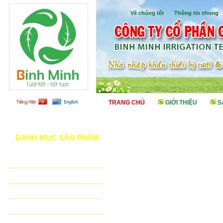
Về chúng tôi
I
Thông tin chung
TRANG CHỦ
GIỚI THIỆU
S
DANH MỤC SẢN PHẨM
TƯỚI CẢNH QUAN
TƯỚI NÔNG NGHIỆP
TƯỚI SÂN VẬN ĐỘNG - GOLF
VẬT TƯ NHÀ KÍNH - NHÀ LƯỚI
HỆ THỐNG LỌC TỰ ĐỘNG