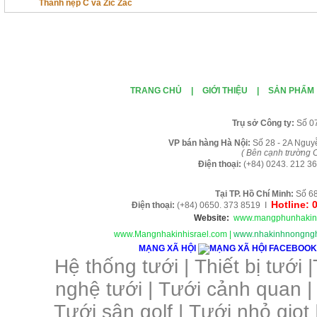
Thanh nẹp C và Zíc Zắc
TRANG CHỦ
|
GIỚI THIỆU
|
SẢN PHẨM
Tr
ụ sở Công ty:
Số 0
VP b
án
h
àng
Hà Nội
:
Số 28 - 2A Nguy
( B
ên cạnh trường C
Điện thoại:
(+84)
0243. 212 36
Tại TP. H
ồ Chí Minh
:
Số 68
Hotline: 
Điện thoại:
(+84) 0650. 373 8519 I
Website:
www.mangphunhakin
www.Mangnhakinhisrael.com
|
www.nhakinhnongngh
MẠNG XÃ HỘI
Hệ thống tưới
|
Thiết bị tưới
|
nghệ tưới
|
Tưới cảnh quan
Tưới sân golf
|
Tưới nhỏ giọt