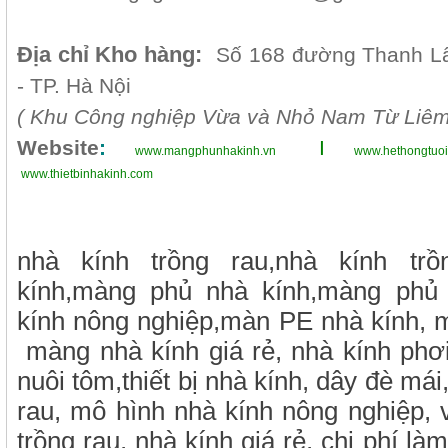
Địa chỉ Kho hàng:
Số 168 đường Thanh L
- TP. Hà Nội
( Khu Công nghiệp Vừa và Nhỏ Nam Từ Liêm 
Website
:
I
www.mangphunhakinh.vn
www.hethongtuoi
www.thietbinhakinh.com
nhà kính trồng rau,nhà kính trồ
kính,màng phủ nhà kính,màng phủ
kính nông nghiệp,màn PE nhà kính, m
màng nhà kính giá rẻ, nhà kính phơ
nuôi tôm,thiết bị nhà kính, dây đè má
rau, mô hình nhà kính nông nghiệp, v
trồng rau, nhà kính giá rẻ, chi phí l