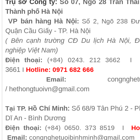
ụ sở Công ty:
Số 07, Ngõ 28 Trần Thá
Tr
Thành phố Hà Nội
VP b
án
h
àng
Hà Nội
:
Số 2, Ngõ 238 Đ
Quận Cầu Giấy - TP. Hà Nội
ên cạnh trường CĐ Du lịch Hà Nội, Đ
( B
nghiệp Việt Nam)
Điện thoại:
(+84)
0243. 212 3662 I
F
3661
I
Hotline:
0971 682 666
congnghet
Email:
/
hethongtuoivn@gmail.com
ồ Chí Minh
:
Số 68/9 Tân Phú 2 - P
Tại TP. H
Dĩ An - Bình Dương
Điện thoại:
(+84) 0650. 373 8519 I
Ho
Email:
congnghetuoibinhminh@gmail.com