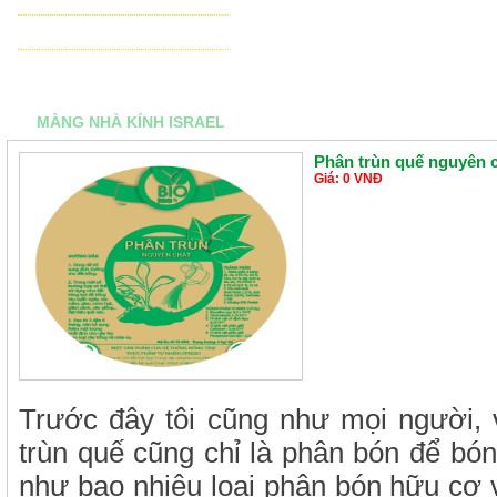
THIẾT BỊ ĐIỀU KHIỂN TỰ ĐỘNG
TƯ VẤN - THIẾT KẾ & THI CÔNG
MÀNG NHÀ KÍNH ISRAEL
Phân trùn quế nguyên 
Giá: 0 VNĐ
Trước đây tôi cũng như mọi người,
trùn quế cũng chỉ là phân bón để bón
như bao nhiêu loại phân bón hữu cơ v