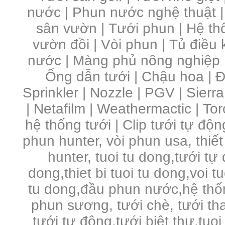
nước
|
Phun nước nghệ thuật
sân vườn
|
Tưới phun
|
Hệ th
vườn đồi
|
Vòi phun
|
Tủ điều 
nước | Màng phủ nông nghiệp 
Ống dẫn tưới | Chậu hoa | Đầ
Sprinkler | Nozzle | PGV | Sierra
| Netafilm | Weathermactic | Toro
hệ thống tưới | Clip tưới tự độn
phun hunter, vòi phun usa, thiết
hunter, tuoi tu dong,tưới tự
dong,thiet bi tuoi tu dong,voi 
tu dong,đầu phun nước,hệ thố
phun sương, tưới chè, tưới tha
tưới tự động,tưới biệt thự,tuo