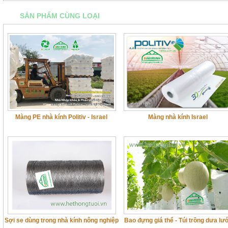
SẢN PHẨM CÙNG LOẠI
Màng PE nhà kính Politiv - Israel
Màng nhà kính Israel
Sợi se dùng trong nhà kính nông nghiệp
Bao đựng giá thể - Túi trồng dưa lư