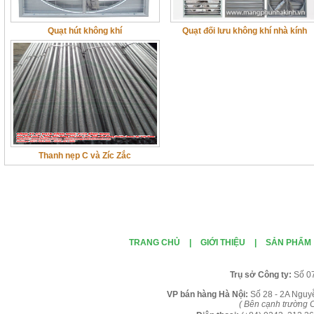
Quạt hút không khí
Quạt đối lưu không khí nhà kính
Thanh nẹp C và Zíc Zắc
TRANG CHỦ
|
GIỚI THIỆU
|
SẢN PHẨM
Tr
ụ sở Công ty:
Số 0
VP b
án
h
àng
Hà Nội
:
Số 28 - 2A Nguy
( B
ên cạnh trường C