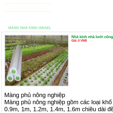
THIẾT BỊ ĐIỀU KHIỂN TỰ ĐỘNG
TƯ VẤN - THIẾT KẾ & THI CÔNG
MÀNG NHÀ KÍNH ISRAEL
Nhà kính nhà lưới côn
Giá: 0 VNĐ
Màng phủ nông nghiệp
Màng phủ nông nghiệp gồm các loại khổ 
0.9m, 1m, 1.2m, 1.4m, 1.6m chiều dài 