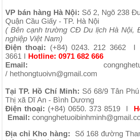
VP b
án
h
àng
Hà Nội
:
Số 2, Ngõ 238 Đ
Quận Cầu Giấy - TP. Hà Nội
( B
ên cạnh trường CĐ Du lịch Hà Nội, 
nghiệp Việt Nam)
Điện thoại:
(+84)
0243. 212 3662 I
3661
I
Hotline:
0971 682 666
Email:
congnghet
/
hethongtuoivn@gmail.com
Tại TP. H
ồ Chí Minh
:
Số 68/9 Tân Phú
Thị xã Dĩ An - Bình Dương
Điện thoại:
(+84) 0650. 373 8519 I
H
Email:
congnghetuoibinhminh@gmail.c
Địa chỉ Kho hàng:
Số 168 đường Tha