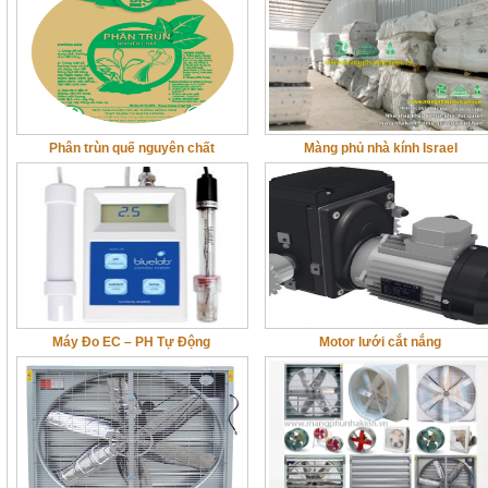
Phân trùn quế nguyên chất
Màng phủ nhà kính Israel
Máy Đo EC – PH Tự Động
Motor lưới cắt nắng