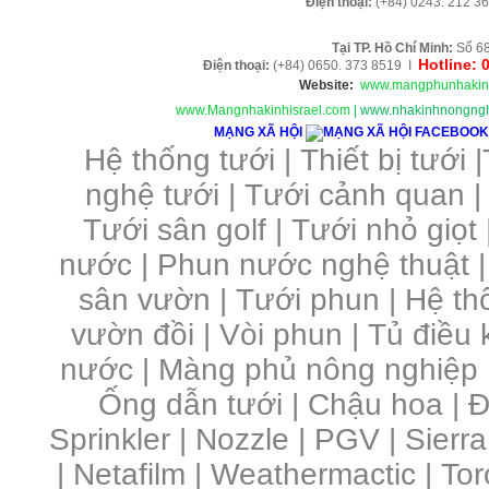
Điện thoại:
(+84)
0243. 212 36
Tại TP. H
ồ Chí Minh
:
Số 68
Hotline: 
Điện thoại:
(+84) 0650. 373 8519 I
Website:
www.mangphunhakin
www.Mangnhakinhisrael.com
|
www.nhakinhnongngh
MẠNG XÃ HỘI
Hệ thống tưới
|
Thiết bị tưới
|
nghệ tưới
|
Tưới cảnh quan
Tưới sân golf
|
Tưới nhỏ giọt
nước
|
Phun nước nghệ thuật
sân vườn
|
Tưới phun
|
Hệ th
vườn đồi
|
Vòi phun
|
Tủ điều 
nước | Màng phủ nông nghiệp 
Ống dẫn tưới | Chậu hoa | Đầ
Sprinkler | Nozzle | PGV | Sierra
| Netafilm | Weathermactic | Toro