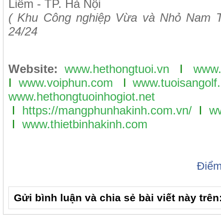
Liêm - TP. Hà Nội
( Khu Công nghiệp Vừa và Nhỏ Nam T
24/24
Website:
www.hethongtuoi.vn
I
www.
I
www.voiphun.com
l
www.tuoisangolf.
www.hethongtuoinhogiot.net
I
https://mangphunhakinh.com.vn/
I
ww
I
www.thietbinhakinh.com
Điể
Gửi bình luận và chia sẻ bài viết này trên