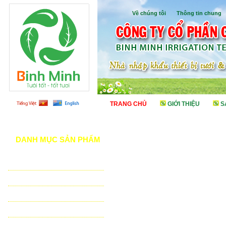
Về chúng tôi
I
Thông tin chung
TRANG CHỦ
GIỚI THIỆU
S
DANH MỤC SẢN PHẨM
TƯỚI CẢNH QUAN
TƯỚI NÔNG NGHIỆP
TƯỚI SÂN VẬN ĐỘNG - GOLF
VẬT TƯ NHÀ KÍNH - NHÀ LƯỚI
HỆ THỐNG LỌC TỰ ĐỘNG